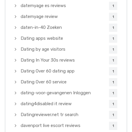
datemyage es reviews
1
datemyage review
1
daten-in-40 Zoeken
1
Dating apps website
1
Dating by age visitors
1
Dating In Your 30s reviews
1
Dating Over 60 dating app
1
Dating Over 60 service
1
dating-voor-gevangenen Inloggen
1
dating4disabled it review
1
Datingreviewer.net tr search
1
davenport live escort reviews
1