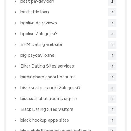
best paydayloan
2
best title loan
1
bgclive de reviews
1
bgclive Zaloguj si?
1
BHM Dating website
1
big payday loans
1
Biker Dating Sites services
1
birmingham escort near me
1
biseksualne-randki Zaloguj si?
1
bisexual-chat-rooms sign in
1
Black Dating Sites visitors
1
black hookup apps sites
1