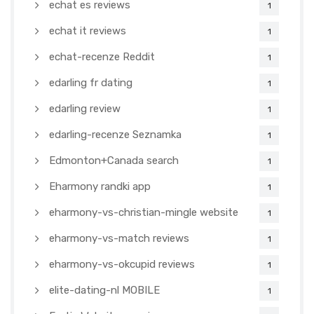
echat es reviews
1
echat it reviews
1
echat-recenze Reddit
1
edarling fr dating
1
edarling review
1
edarling-recenze Seznamka
1
Edmonton+Canada search
1
Eharmony randki app
1
eharmony-vs-christian-mingle website
1
eharmony-vs-match reviews
1
eharmony-vs-okcupid reviews
1
elite-dating-nl MOBILE
1