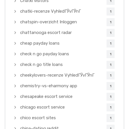
Chatki visitors
1
chatki-recenze VyhledГЎvГЎnГ­
1
chatspin-overzicht Inloggen
1
chattanooga escort radar
1
cheap payday loans
1
check n go payday loans
1
check n go title loans
1
cheekylovers-recenze VyhledГЎvГЎnГ­
1
chemistry-vs-eharmony app
1
chesapeake escort service
1
chicago escort service
1
chico escort sites
1
china-dating reddit
1