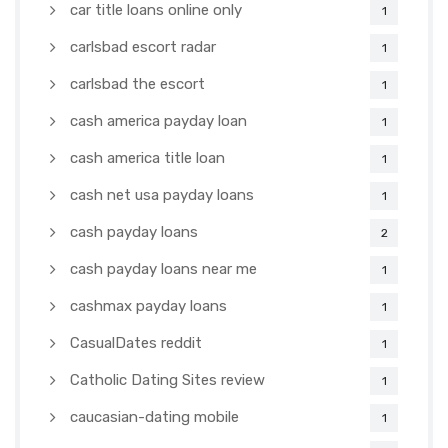
car title loans online only
1
carlsbad escort radar
1
carlsbad the escort
1
cash america payday loan
1
cash america title loan
1
cash net usa payday loans
1
cash payday loans
2
cash payday loans near me
1
cashmax payday loans
1
CasualDates reddit
1
Catholic Dating Sites review
1
caucasian-dating mobile
1