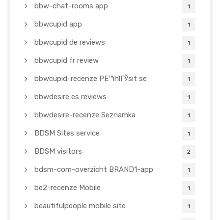
bbw-chat-rooms app
1
bbwcupid app
1
bbwcupid de reviews
1
bbwcupid fr review
1
bbwcupid-recenze PЕ™ihlГЎsit se
1
bbwdesire es reviews
1
bbwdesire-recenze Seznamka
1
BDSM Sites service
1
BDSM visitors
2
bdsm-com-overzicht BRAND1-app
1
be2-recenze Mobile
1
beautifulpeople mobile site
1