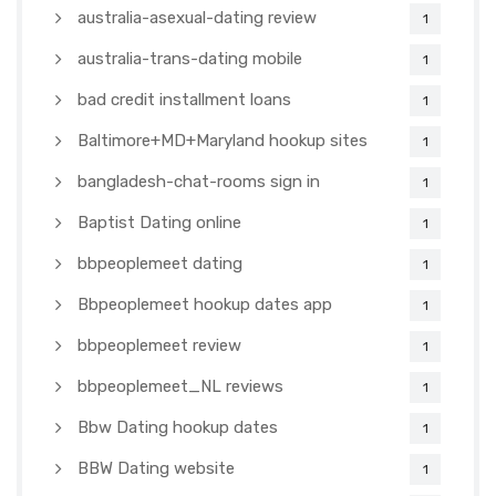
australia-asexual-dating review
1
australia-trans-dating mobile
1
bad credit installment loans
1
Baltimore+MD+Maryland hookup sites
1
bangladesh-chat-rooms sign in
1
Baptist Dating online
1
bbpeoplemeet dating
1
Bbpeoplemeet hookup dates app
1
bbpeoplemeet review
1
bbpeoplemeet_NL reviews
1
Bbw Dating hookup dates
1
BBW Dating website
1