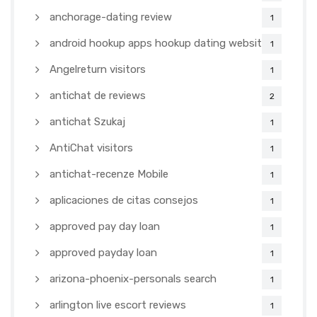
anchorage-dating review
1
android hookup apps hookup dating websites
1
Angelreturn visitors
1
antichat de reviews
2
antichat Szukaj
1
AntiChat visitors
1
antichat-recenze Mobile
1
aplicaciones de citas consejos
1
approved pay day loan
1
approved payday loan
1
arizona-phoenix-personals search
1
arlington live escort reviews
1