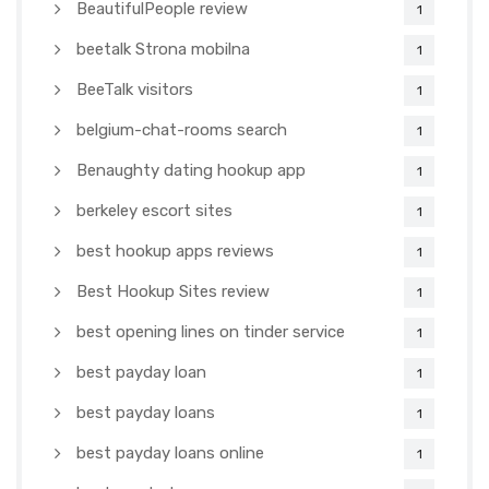
BeautifulPeople review
1
beetalk Strona mobilna
1
BeeTalk visitors
1
belgium-chat-rooms search
1
Benaughty dating hookup app
1
berkeley escort sites
1
best hookup apps reviews
1
Best Hookup Sites review
1
best opening lines on tinder service
1
best payday loan
1
best payday loans
1
best payday loans online
1