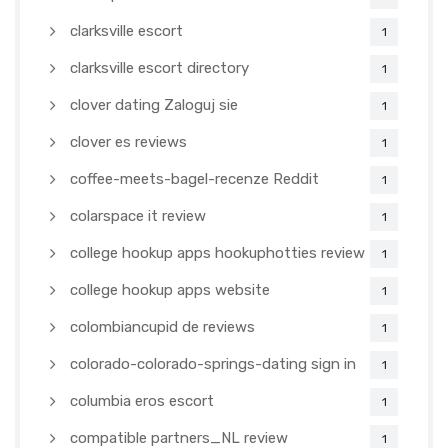
clarksville escort
1
clarksville escort directory
1
clover dating Zaloguj sie
1
clover es reviews
1
coffee-meets-bagel-recenze Reddit
1
colarspace it review
1
college hookup apps hookuphotties review
1
college hookup apps website
1
colombiancupid de reviews
1
colorado-colorado-springs-dating sign in
1
columbia eros escort
1
compatible partners_NL review
1