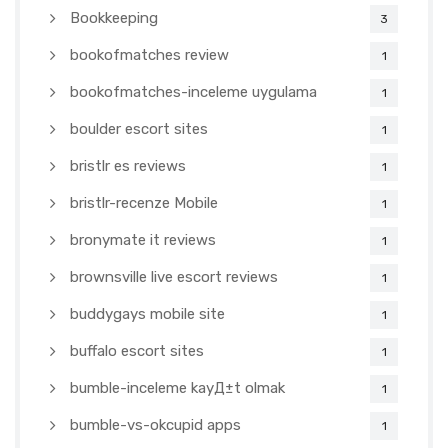
Bookkeeping
3
bookofmatches review
1
bookofmatches-inceleme uygulama
1
boulder escort sites
1
bristlr es reviews
1
bristlr-recenze Mobile
1
bronymate it reviews
1
brownsville live escort reviews
1
buddygays mobile site
1
buffalo escort sites
1
bumble-inceleme kayД±t olmak
1
bumble-vs-okcupid apps
1