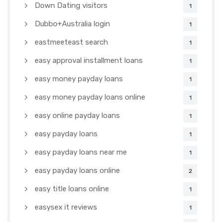
Down Dating visitors
1
Dubbo+Australia login
1
eastmeeteast search
1
easy approval installment loans
1
easy money payday loans
1
easy money payday loans online
1
easy online payday loans
1
easy payday loans
1
easy payday loans near me
1
easy payday loans online
2
easy title loans online
1
easysex it reviews
1