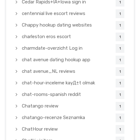
Cedar Rapids+IA+Iowa sign in
1
centennial live escort reviews
1
Chappy hookup dating websites
1
charleston eros escort
1
charmdate-overzicht Log in
1
chat avenue dating hookup app
1
chat avenue_NL reviews
1
chat-hour-inceleme kayД±t olmak
1
chat-rooms-spanish reddit
1
Chatango review
1
chatango-recenze Seznamka
1
ChatHour review
1