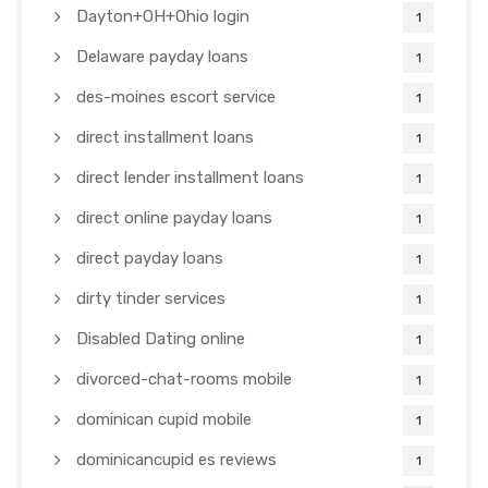
Dayton+OH+Ohio login
1
Delaware payday loans
1
des-moines escort service
1
direct installment loans
1
direct lender installment loans
1
direct online payday loans
1
direct payday loans
1
dirty tinder services
1
Disabled Dating online
1
divorced-chat-rooms mobile
1
dominican cupid mobile
1
dominicancupid es reviews
1