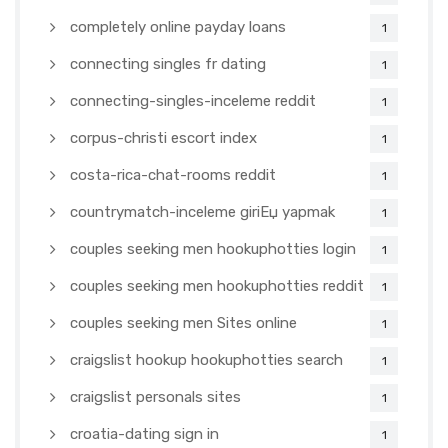
completely online payday loans
1
connecting singles fr dating
1
connecting-singles-inceleme reddit
1
corpus-christi escort index
1
costa-rica-chat-rooms reddit
1
countrymatch-inceleme giriЕџ yapmak
1
couples seeking men hookuphotties login
1
couples seeking men hookuphotties reddit
1
couples seeking men Sites online
1
craigslist hookup hookuphotties search
1
craigslist personals sites
1
croatia-dating sign in
1