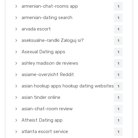
armenian-chat-rooms app
1
armenian-dating search
1
arvada escort
1
aseksualne-randki Zaloguj si?
1
Asexual Dating apps
1
ashley madison de reviews
1
asiame-overzicht Reddit
1
asian hookup apps hookup dating websites
1
asian tinder online
1
asian-chat-room review
1
Atheist Dating app
1
atlanta escort service
1