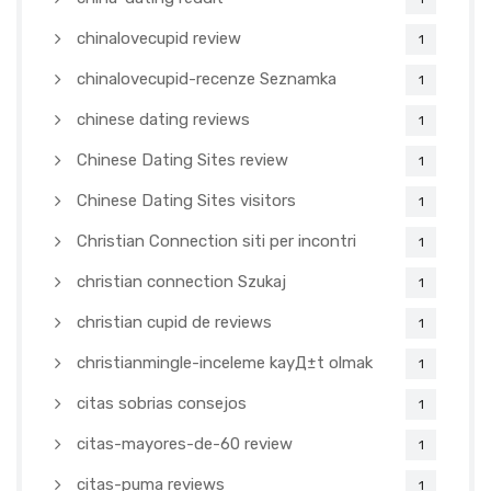
chinalovecupid review
1
chinalovecupid-recenze Seznamka
1
chinese dating reviews
1
Chinese Dating Sites review
1
Chinese Dating Sites visitors
1
Christian Connection siti per incontri
1
christian connection Szukaj
1
christian cupid de reviews
1
christianmingle-inceleme kayД±t olmak
1
citas sobrias consejos
1
citas-mayores-de-60 review
1
citas-puma reviews
1