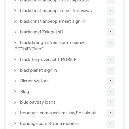
blackchristianpeoplemeet Aplikacja
1
blackchristianpeoplemeet fr reviews
1
blackchristianpeoplemeet sign in
1
blackcupid Zaloguj si?
1
blackdatingforfree-com-recenze
1
PЕ™ihlГЎЕЎenГ­
blackfling-overzicht MOBILE
1
blackplanet sign in
1
Blendr visitors
1
Blog
1
blue payday loans
1
bondage-com-inceleme kayД±t olmak
1
bondage.com Strona mobilna
1