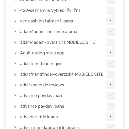
1
420-seznamka VyhledГЎvГЎnГ­
1
ace cash installment loans
1
adam4adam-inceleme arama
1
adam4adam-overzicht MOBIELE SITE
1
Adult dating sites app
1
adultfriendfinder giris
1
adultfriendfinder-overzicht MOBIELE SITE
1
adultspace de reviews
1
advance payday loan
1
advance payday loans
1
advance title loans
1
adventure-dating-nl Inloggen
1