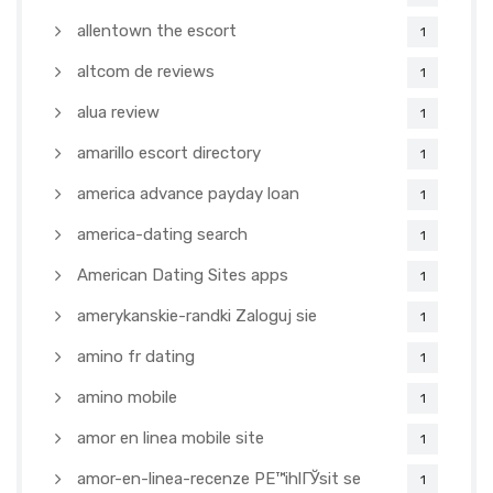
allentown the escort
1
altcom de reviews
1
alua review
1
amarillo escort directory
1
america advance payday loan
1
america-dating search
1
American Dating Sites apps
1
amerykanskie-randki Zaloguj sie
1
amino fr dating
1
amino mobile
1
amor en linea mobile site
1
amor-en-linea-recenze PЕ™ihlГЎsit se
1