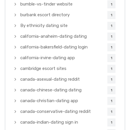
bumble-vs-tinder website
1
burbank escort directory
1
By ethnicity dating site
1
california-anaheim-dating dating
1
california-bakersfield-dating login
1
california-irvine-dating app
1
cambridge escort sites
1
canada-asexual-dating reddit
1
canada-chinese-dating dating
1
canada-christian-dating app
1
canada-conservative-dating reddit
1
canada-indian-dating sign in
1