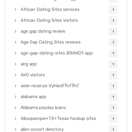
African Dating Sites services
1
African Dating Sites visitors
1
age gap dating review
1
Age Gap Dating Sites reviews
1
age-gap-dating-sites BRAND1-app
1
airg app
1
AirG visitors
1
aisle-recenze VyhledГЎvГЎnГ­
1
alabama app
1
Alabama payday loans
1
Albuquerque+TX+Texas hookup sites
1
allen escort directory
1