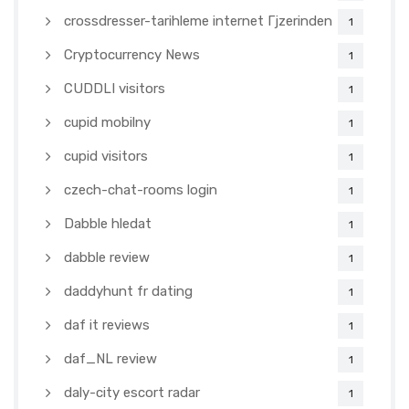
crossdresser-tarihleme internet Гјzerinden
1
Cryptocurrency News
1
CUDDLI visitors
1
cupid mobilny
1
cupid visitors
1
czech-chat-rooms login
1
Dabble hledat
1
dabble review
1
daddyhunt fr dating
1
daf it reviews
1
daf_NL review
1
daly-city escort radar
1